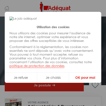
Aller
Aller
au
à
contenu
la
principal
navigation
Postuler plus tard
Utilisation des cookies
Nous utilisons des cookies pour mesurer l'audience de
notre site internet, optimiser votre expérience et vous
INDUSTRIE/
FABRICATION/
proposer des offres susceptibles de vous intéresser.
TRANSFORMATION
Réf : 0DL-315447
Conformément à la réglementation, les cookies non
essentiels ne sont déposés qu’avec votre consentement.
Vous pouvez à tout moment accepter, refuser ou
Soudeur H/F
paramétrer vos choix. Pour plus d’information
concernant l’utilisation de vos cookies, consultez notre
politique de protection des données
.
Interim
Verrières
Je refuse
Je choisis
OK pour moi
Je postule
VOTRE AGENCE