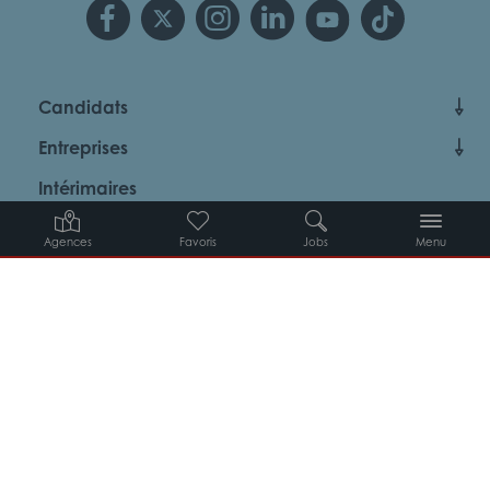
Candidats
Entreprises
Intérimaires
À propos d’Adéquat
Agences
Favoris
Jobs
Menu
MYADEQUAT : MON AGENCE EN LIGNE 24H/24
© 2026 Adéquat
Plan du site
Contact
Conditions générales d’utilisation
Politique de protection des données
Politique des cookies
Gestion des cookies