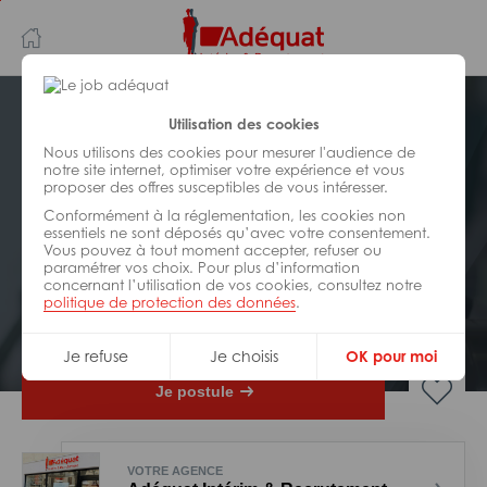
Aller
Aller
au
à
contenu
la
principal
navigation
Postuler plus tard
Utilisation des cookies
Nous utilisons des cookies pour mesurer l'audience de
notre site internet, optimiser votre expérience et vous
INDUSTRIE/
FABRICATION/
proposer des offres susceptibles de vous intéresser.
TRANSFORMATION
Réf : 0LQ-315442
Conformément à la réglementation, les cookies non
essentiels ne sont déposés qu’avec votre consentement.
Vous pouvez à tout moment accepter, refuser ou
Technicien de maintenance H/F
paramétrer vos choix. Pour plus d’information
concernant l’utilisation de vos cookies, consultez notre
politique de protection des données
.
CDI
Damparis
Je refuse
Je choisis
OK pour moi
Je postule
VOTRE AGENCE