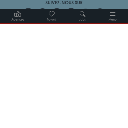
SUIVEZ-NOUS SUR
Agences
Favoris
Jobs
Menu
Candidats
Entreprises
Intérimaires
À propos d’Adéquat
MYADEQUAT : MON AGENCE EN LIGNE 24H/24
© 2026 Adéquat
Plan du site
Contact
Conditions générales d’utilisation
Politique de protection des données
Politique des cookies
Gestion des cookies