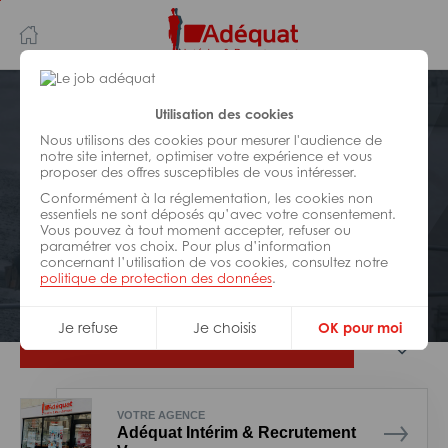
Aller
Aller
au
à
contenu
la
principal
navigation
Postuler plus tard
Utilisation des cookies
Nous utilisons des cookies pour mesurer l'audience de
notre site internet, optimiser votre expérience et vous
BÂTIMENT ET TRAVAUX PUBLICS
proposer des offres susceptibles de vous intéresser.
Réf : 0GB-315351
Conformément à la réglementation, les cookies non
Electricien câbleur H/F
essentiels ne sont déposés qu’avec votre consentement.
Vous pouvez à tout moment accepter, refuser ou
paramétrer vos choix. Pour plus d’information
concernant l’utilisation de vos cookies, consultez notre
Interim
Vannes
politique de protection des données
.
Je refuse
Je choisis
OK pour moi
Je postule
VOTRE AGENCE
Adéquat Intérim & Recrutement