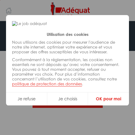
Aller
Aller
au
à
contenu
la
principal
navigation
Offre indisponible
Utilisation des cookies
Nous utilisons des cookies pour mesurer l'audience de
notre site internet, optimiser votre expérience et vous
proposer des offres susceptibles de vous intéresser.
L’offre d’emploi que vous tentez de consulter n’est
Conformément à la réglementation, les cookies non
plus disponible.
essentiels ne sont déposés qu’avec votre consentement.
Vous pouvez à tout moment accepter, refuser ou
paramétrer vos choix. Pour plus d’information
De nombreuses autres missions peuvent vous
concernant l’utilisation de vos cookies, consultez notre
correspondre, consultez toutes nos offres.
politique de protection des données
.
Je refuse
Je choisis
OK pour moi
Trouvez votre job Adéquat !