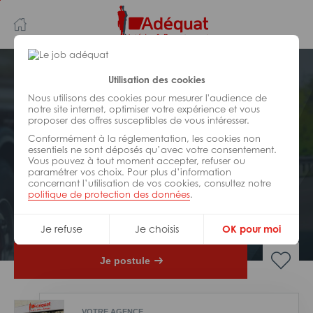
Aller
Aller
au
à
contenu
la
principal
navigation
Postuler plus tard
Utilisation des cookies
Nous utilisons des cookies pour mesurer l'audience de
notre site internet, optimiser votre expérience et vous
TRANSPORT
proposer des offres susceptibles de vous intéresser.
Réf : 035-314932
Conformément à la réglementation, les cookies non
Chauffeur PL grue auxiliaire
essentiels ne sont déposés qu’avec votre consentement.
Vous pouvez à tout moment accepter, refuser ou
matériaux H/F
paramétrer vos choix. Pour plus d’information
concernant l’utilisation de vos cookies, consultez notre
politique de protection des données
.
CDI
Villefranche-sur-Saône
Je refuse
Je choisis
OK pour moi
Je postule
VOTRE AGENCE