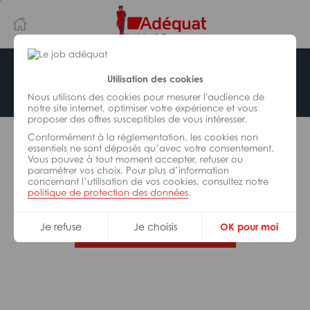
Aller
Aller
au
à
contenu
la
principal
navigation
Offre indisponible
Utilisation des cookies
Nous utilisons des cookies pour mesurer l'audience de
notre site internet, optimiser votre expérience et vous
proposer des offres susceptibles de vous intéresser.
L’offre d’emploi que vous tentez de consulter n’est
Conformément à la réglementation, les cookies non
plus disponible.
essentiels ne sont déposés qu’avec votre consentement.
Vous pouvez à tout moment accepter, refuser ou
paramétrer vos choix. Pour plus d’information
De nombreuses autres missions peuvent vous
concernant l’utilisation de vos cookies, consultez notre
correspondre, consultez toutes nos offres.
politique de protection des données
.
Je refuse
Je choisis
OK pour moi
Trouvez votre job Adéquat !