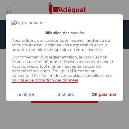
Aller
Aller
au
à
contenu
la
principal
navigation
Offre indisponible
Utilisation des cookies
Nous utilisons des cookies pour mesurer l'audience de
notre site internet, optimiser votre expérience et vous
proposer des offres susceptibles de vous intéresser.
L’offre d’emploi que vous tentez de consulter n’est
Conformément à la réglementation, les cookies non
plus disponible.
essentiels ne sont déposés qu’avec votre consentement.
Vous pouvez à tout moment accepter, refuser ou
paramétrer vos choix. Pour plus d’information
De nombreuses autres missions peuvent vous
concernant l’utilisation de vos cookies, consultez notre
correspondre, consultez toutes nos offres.
politique de protection des données
.
Je refuse
Je choisis
OK pour moi
Trouvez votre job Adéquat !