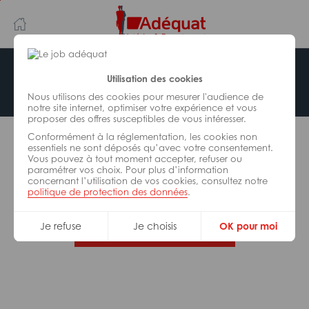
Aller
Aller
au
à
contenu
la
principal
navigation
Offre indisponible
Utilisation des cookies
Nous utilisons des cookies pour mesurer l'audience de
notre site internet, optimiser votre expérience et vous
proposer des offres susceptibles de vous intéresser.
L’offre d’emploi que vous tentez de consulter n’est
Conformément à la réglementation, les cookies non
plus disponible.
essentiels ne sont déposés qu’avec votre consentement.
Vous pouvez à tout moment accepter, refuser ou
paramétrer vos choix. Pour plus d’information
De nombreuses autres missions peuvent vous
concernant l’utilisation de vos cookies, consultez notre
correspondre, consultez toutes nos offres.
politique de protection des données
.
Je refuse
Je choisis
OK pour moi
Trouvez votre job Adéquat !