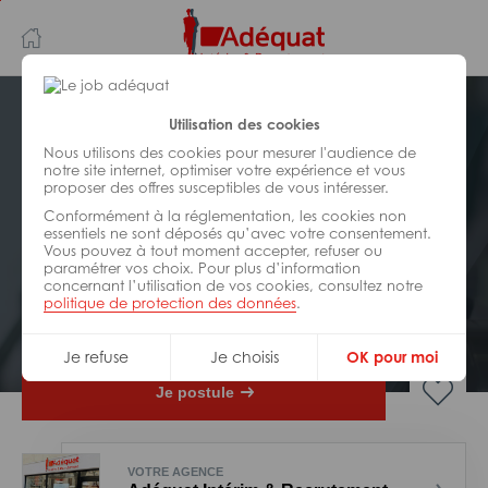
Aller
Aller
au
à
contenu
la
principal
navigation
Postuler plus tard
Utilisation des cookies
Nous utilisons des cookies pour mesurer l'audience de
notre site internet, optimiser votre expérience et vous
INDUSTRIE/
FABRICATION/
proposer des offres susceptibles de vous intéresser.
TRANSFORMATION
Réf : 0OO-314491
Conformément à la réglementation, les cookies non
essentiels ne sont déposés qu’avec votre consentement.
Vous pouvez à tout moment accepter, refuser ou
Préparateur méthodes H/F
paramétrer vos choix. Pour plus d’information
concernant l’utilisation de vos cookies, consultez notre
politique de protection des données
.
CDI
laudun-L'ardoise
Je refuse
Je choisis
OK pour moi
Je postule
VOTRE AGENCE