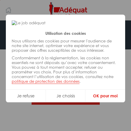
Aller
Aller
au
à
contenu
la
principal
navigation
Offre indisponible
Utilisation des cookies
Nous utilisons des cookies pour mesurer l'audience de
notre site internet, optimiser votre expérience et vous
proposer des offres susceptibles de vous intéresser.
L’offre d’emploi que vous tentez de consulter n’est
Conformément à la réglementation, les cookies non
plus disponible.
essentiels ne sont déposés qu’avec votre consentement.
Vous pouvez à tout moment accepter, refuser ou
paramétrer vos choix. Pour plus d’information
De nombreuses autres missions peuvent vous
concernant l’utilisation de vos cookies, consultez notre
correspondre, consultez toutes nos offres.
politique de protection des données
.
Je refuse
Je choisis
OK pour moi
Trouvez votre job Adéquat !