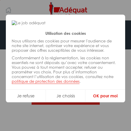
Aller
Aller
au
à
contenu
la
principal
navigation
Offre indisponible
Utilisation des cookies
Nous utilisons des cookies pour mesurer l'audience de
notre site internet, optimiser votre expérience et vous
proposer des offres susceptibles de vous intéresser.
L’offre d’emploi que vous tentez de consulter n’est
Conformément à la réglementation, les cookies non
plus disponible.
essentiels ne sont déposés qu’avec votre consentement.
Vous pouvez à tout moment accepter, refuser ou
paramétrer vos choix. Pour plus d’information
De nombreuses autres missions peuvent vous
concernant l’utilisation de vos cookies, consultez notre
correspondre, consultez toutes nos offres.
politique de protection des données
.
Je refuse
Je choisis
OK pour moi
Trouvez votre job Adéquat !