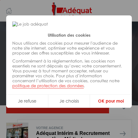
Aller
Aller
au
à
contenu
la
principal
navigation
Postuler plus tard
Utilisation des cookies
Nous utilisons des cookies pour mesurer l'audience de
notre site internet, optimiser votre expérience et vous
MÉDICAL/
PARAMÉDICAL/
SOCIAL
proposer des offres susceptibles de vous intéresser.
Réf : Z18-313907
Conformément à la réglementation, les cookies non
Infirmier diplôme d’etat H/F
essentiels ne sont déposés qu’avec votre consentement.
Vous pouvez à tout moment accepter, refuser ou
paramétrer vos choix. Pour plus d’information
concernant l’utilisation de vos cookies, consultez notre
Interim
Ruffec
politique de protection des données
.
Je refuse
Je choisis
OK pour moi
Je postule
VOTRE AGENCE
Adéquat Intérim & Recrutement