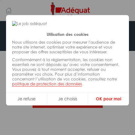
Aller
Aller
au
à
contenu
la
principal
navigation
Offre indisponible
Utilisation des cookies
Nous utilisons des cookies pour mesurer l'audience de
notre site internet, optimiser votre expérience et vous
proposer des offres susceptibles de vous intéresser.
L’offre d’emploi que vous tentez de consulter n’est
Conformément à la réglementation, les cookies non
plus disponible.
essentiels ne sont déposés qu’avec votre consentement.
Vous pouvez à tout moment accepter, refuser ou
paramétrer vos choix. Pour plus d’information
De nombreuses autres missions peuvent vous
concernant l’utilisation de vos cookies, consultez notre
correspondre, consultez toutes nos offres.
politique de protection des données
.
Je refuse
Je choisis
OK pour moi
Trouvez votre job Adéquat !