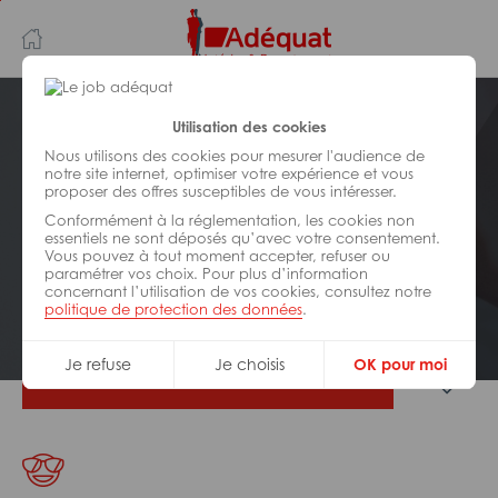
Aller
Aller
au
à
contenu
la
principal
navigation
Postuler plus tard
Utilisation des cookies
Nous utilisons des cookies pour mesurer l'audience de
notre site internet, optimiser votre expérience et vous
MÉDICAL/
PARAMÉDICAL/
SOCIAL
proposer des offres susceptibles de vous intéresser.
Réf : ZC1-313664
Conformément à la réglementation, les cookies non
Preparateur en pharmacie H/F
essentiels ne sont déposés qu’avec votre consentement.
Vous pouvez à tout moment accepter, refuser ou
paramétrer vos choix. Pour plus d’information
concernant l’utilisation de vos cookies, consultez notre
CDI
Pau
politique de protection des données
.
Je refuse
Je choisis
OK pour moi
Je postule