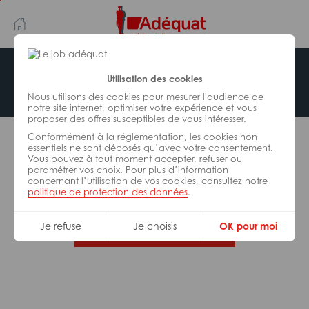
Aller
Aller
au
à
contenu
la
principal
navigation
Offre indisponible
Utilisation des cookies
Nous utilisons des cookies pour mesurer l'audience de
notre site internet, optimiser votre expérience et vous
proposer des offres susceptibles de vous intéresser.
L’offre d’emploi que vous tentez de consulter n’est
Conformément à la réglementation, les cookies non
plus disponible.
essentiels ne sont déposés qu’avec votre consentement.
Vous pouvez à tout moment accepter, refuser ou
paramétrer vos choix. Pour plus d’information
De nombreuses autres missions peuvent vous
concernant l’utilisation de vos cookies, consultez notre
correspondre, consultez toutes nos offres.
politique de protection des données
.
Je refuse
Je choisis
OK pour moi
Trouvez votre job Adéquat !