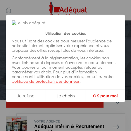
Aller
Aller
au
à
contenu
la
principal
navigation
Postuler plus tard
Utilisation des cookies
Nous utilisons des cookies pour mesurer l'audience de
notre site internet, optimiser votre expérience et vous
BÂTIMENT ET TRAVAUX PUBLICS
proposer des offres susceptibles de vous intéresser.
Réf : 004-313170
Conformément à la réglementation, les cookies non
Chauffeur PL toupie a beton H/F
essentiels ne sont déposés qu’avec votre consentement.
Vous pouvez à tout moment accepter, refuser ou
paramétrer vos choix. Pour plus d’information
concernant l’utilisation de vos cookies, consultez notre
Interim
Chambéry
politique de protection des données
.
Je refuse
Je choisis
OK pour moi
Je postule
VOTRE AGENCE
Adéquat Intérim & Recrutement