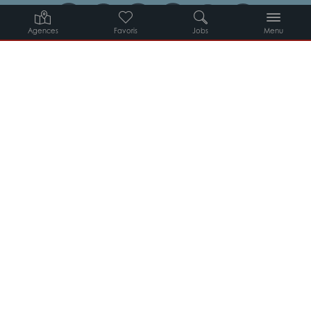
Agences
Favoris
Jobs
Menu
Candidats
Entreprises
Intérimaires
À propos d’Adéquat
MYADEQUAT : MON AGENCE EN LIGNE 24H/24
© 2026 Adéquat
Plan du site
Contact
Conditions générales d’utilisation
Politique de protection des données
Politique des cookies
Gestion des cookies