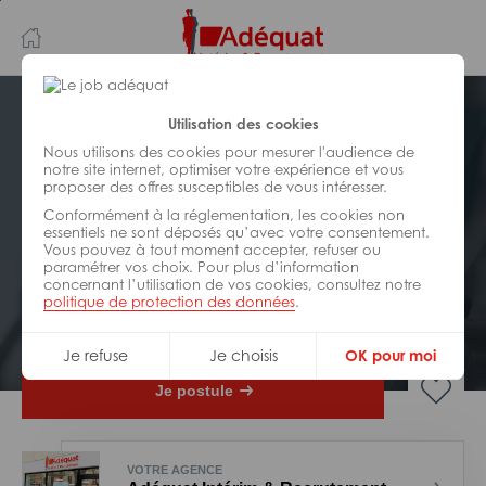
Aller
Aller
au
à
contenu
la
principal
navigation
Postuler plus tard
Utilisation des cookies
Nous utilisons des cookies pour mesurer l'audience de
notre site internet, optimiser votre expérience et vous
INDUSTRIE/
FABRICATION/
proposer des offres susceptibles de vous intéresser.
TRANSFORMATION
Réf : 033-313087
Conformément à la réglementation, les cookies non
essentiels ne sont déposés qu’avec votre consentement.
Vous pouvez à tout moment accepter, refuser ou
Coupeur manutentionnaire H/F
paramétrer vos choix. Pour plus d’information
concernant l’utilisation de vos cookies, consultez notre
politique de protection des données
.
Interim
Saint-Barthélemy-de-Vals
Je refuse
Je choisis
OK pour moi
Je postule
VOTRE AGENCE