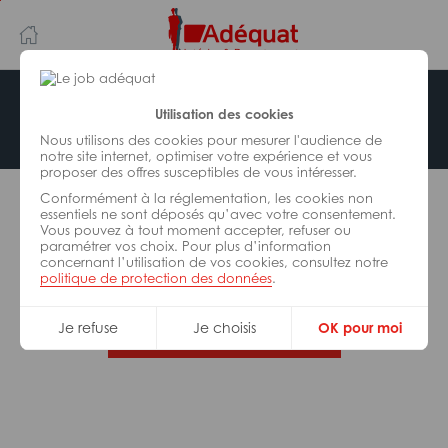
Aller
Aller
au
à
contenu
la
principal
navigation
Offre indisponible
Utilisation des cookies
Nous utilisons des cookies pour mesurer l'audience de
notre site internet, optimiser votre expérience et vous
proposer des offres susceptibles de vous intéresser.
L’offre d’emploi que vous tentez de consulter n’est
Conformément à la réglementation, les cookies non
plus disponible.
essentiels ne sont déposés qu’avec votre consentement.
Vous pouvez à tout moment accepter, refuser ou
paramétrer vos choix. Pour plus d’information
De nombreuses autres missions peuvent vous
concernant l’utilisation de vos cookies, consultez notre
correspondre, consultez toutes nos offres.
politique de protection des données
.
Je refuse
Je choisis
OK pour moi
Trouvez votre job Adéquat !