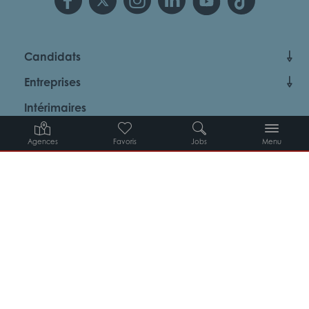
Candidats
Entreprises
Intérimaires
À propos d’Adéquat
Agences
Favoris
Jobs
Menu
MYADEQUAT : MON AGENCE EN LIGNE 24H/24
© 2026 Adéquat
Plan du site
Contact
Conditions générales d’utilisation
Politique de protection des données
Politique des cookies
Gestion des cookies