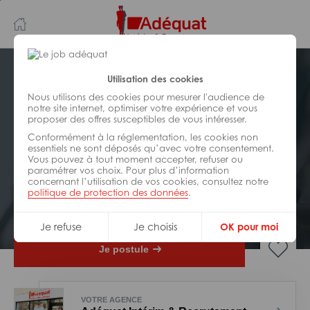
Aller
Aller
au
à
contenu
la
principal
navigation
Postuler plus tard
Utilisation des cookies
Nous utilisons des cookies pour mesurer l'audience de
notre site internet, optimiser votre expérience et vous
INDUSTRIE/
FABRICATION/
proposer des offres susceptibles de vous intéresser.
TRANSFORMATION
Réf : 0DB-312842
Conformément à la réglementation, les cookies non
essentiels ne sont déposés qu’avec votre consentement.
Vous pouvez à tout moment accepter, refuser ou
Mecanicien vl H/F
paramétrer vos choix. Pour plus d’information
concernant l’utilisation de vos cookies, consultez notre
politique de protection des données
.
Interim
Limoges
Je refuse
Je choisis
OK pour moi
Je postule
VOTRE AGENCE