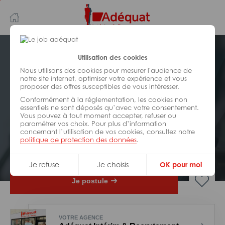
Aller
Aller
au
à
contenu
la
principal
navigation
Postuler plus tard
Utilisation des cookies
Nous utilisons des cookies pour mesurer l'audience de
notre site internet, optimiser votre expérience et vous
INDUSTRIE/
FABRICATION/
proposer des offres susceptibles de vous intéresser.
TRANSFORMATION
Réf : 0C8-312799
Conformément à la réglementation, les cookies non
essentiels ne sont déposés qu’avec votre consentement.
Vous pouvez à tout moment accepter, refuser ou
Boucher/desosseur H/F
paramétrer vos choix. Pour plus d’information
concernant l’utilisation de vos cookies, consultez notre
politique de protection des données
.
Interim
leulinghem
Je refuse
Je choisis
OK pour moi
Je postule
VOTRE AGENCE