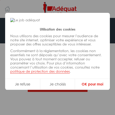
Aller
Aller
au
à
contenu
la
principal
navigation
Offre indisponible
Utilisation des cookies
Nous utilisons des cookies pour mesurer l'audience de
notre site internet, optimiser votre expérience et vous
proposer des offres susceptibles de vous intéresser.
L’offre d’emploi que vous tentez de consulter n’est
Conformément à la réglementation, les cookies non
plus disponible.
essentiels ne sont déposés qu’avec votre consentement.
Vous pouvez à tout moment accepter, refuser ou
paramétrer vos choix. Pour plus d’information
De nombreuses autres missions peuvent vous
concernant l’utilisation de vos cookies, consultez notre
correspondre, consultez toutes nos offres.
politique de protection des données
.
Je refuse
Je choisis
OK pour moi
Trouvez votre job Adéquat !