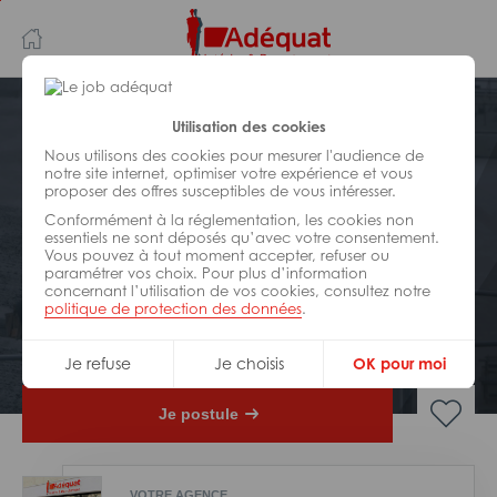
Aller
Aller
au
à
contenu
la
principal
navigation
Postuler plus tard
Utilisation des cookies
Nous utilisons des cookies pour mesurer l'audience de
notre site internet, optimiser votre expérience et vous
BÂTIMENT ET TRAVAUX PUBLICS
proposer des offres susceptibles de vous intéresser.
Réf : Z34-312417
Conformément à la réglementation, les cookies non
Manoeuvre CACES a / CACES f
essentiels ne sont déposés qu’avec votre consentement.
Vous pouvez à tout moment accepter, refuser ou
H/F
paramétrer vos choix. Pour plus d’information
concernant l’utilisation de vos cookies, consultez notre
politique de protection des données
.
Interim
Avignon
Je refuse
Je choisis
OK pour moi
Je postule
VOTRE AGENCE