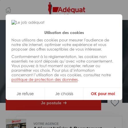
Aller
Aller
au
à
contenu
la
principal
navigation
Postuler plus tard
Utilisation des cookies
Nous utilisons des cookies pour mesurer l'audience de
notre site internet, optimiser votre expérience et vous
INDUSTRIE/
FABRICATION/
proposer des offres susceptibles de vous intéresser.
TRANSFORMATION
Réf : 080-312378
Conformément à la réglementation, les cookies non
essentiels ne sont déposés qu’avec votre consentement.
Vous pouvez à tout moment accepter, refuser ou
Mecano soudeur H/F
paramétrer vos choix. Pour plus d’information
concernant l’utilisation de vos cookies, consultez notre
politique de protection des données
.
Interim
Neuville-sur-Saône
Je refuse
Je choisis
OK pour moi
Je postule
VOTRE AGENCE