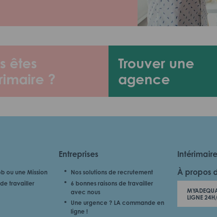
s êtes
Trouver une
rimaire ?
agence
Entreprises
Intérimair
À propos 
b ou une Mission
Nos solutions de recrutement
de travailler
6 bonnes raisons de travailler
MYADEQUA
avec nous
LIGNE 24H
Une urgence ? LA commande en
ligne !