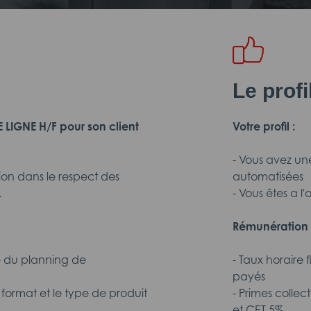
Le prof
IGNE H/F pour son client
Votre profil :
- Vous avez un
ion dans le respect des
automatisées
.
- Vous êtes a l'
Rémunération 
e du planning de
- Taux horaire 
payés
format et le type de produit
- Primes collec
et CET 5%