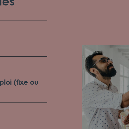
les
loi (fixe ou