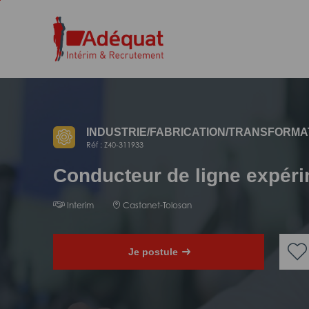
Aller
Aller
au
à
contenu
la
principal
navigation
INDUSTRIE/
FABRICATION/
TRANSFORMA
Réf : Z40-311933
Conducteur de ligne expér
Interim
Castanet-Tolosan
Je postule