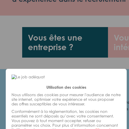
Vous êtes une
Vou
entreprise ?
inté
Utilisation des cookies
Candidats
Nous utilisons des cookies pour mesurer l'audience de notre
site internet, optimiser votre expérience et vous proposer
Je cherche un Jo
des offres susceptibles de vous intéresser.
6 bonnes raisons 
Conformément à la réglementation, les cookies non
avec nous
essentiels ne sont déposés qu’avec votre consentement.
Vous pouvez à tout moment accepter, refuser ou
paramétrer vos choix. Pour plus d’information concernant