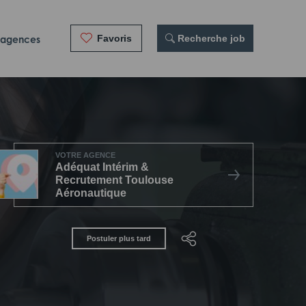
Favoris
 Recherche job
 agences
VOTRE AGENCE
Adéquat Intérim &
Recrutement Toulouse
Aéronautique
Postuler plus tard