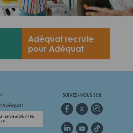
Adéquat recrute
pour Adéquat
es
SUIVEZ-NOUS SUR
d’Adéquat
T : MON AGENCE EN
/24