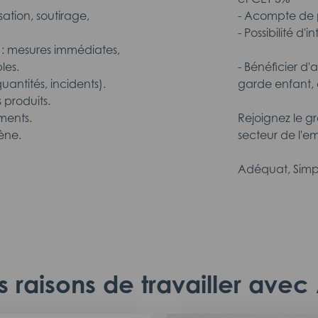
sation, soutirage,
- Acompte de p
- Possibilité d'
 : mesures immédiates,
les.
- Bénéficier d'
uantités, incidents).
garde enfant, 
 produits.
ments.
Rejoignez le g
ène.
secteur de l'em
Adéquat, Simp
 raisons de travailler ave