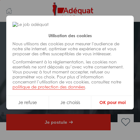
Aller
Aller
au
à
contenu
la
principal
navigation
Postuler plus tard
Utilisation des cookies
Nous utilisons des cookies pour mesurer l'audience de
notre site internet, optimiser votre expérience et vous
INDUSTRIE/
FABRICATION/
proposer des offres susceptibles de vous intéresser.
TRANSFORMATION
Réf : Z89-311648
Conformément à la réglementation, les cookies non
essentiels ne sont déposés qu’avec votre consentement.
Vous pouvez à tout moment accepter, refuser ou
Ingénieur méthodes &
paramétrer vos choix. Pour plus d’information
industrialisation H/F
concernant l’utilisation de vos cookies, consultez notre
politique de protection des données
.
CDI
Pont-Audemer
Je refuse
Je choisis
OK pour moi
Je postule