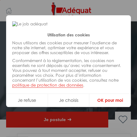
Aller
Aller
au
à
contenu
la
principal
navigation
Postuler plus tard
Utilisation des cookies
Nous utilisons des cookies pour mesurer l'audience de
notre site internet, optimiser votre expérience et vous
INDUSTRIE/
FABRICATION/
proposer des offres susceptibles de vous intéresser.
TRANSFORMATION
Réf : 058-311632
Conformément à la réglementation, les cookies non
essentiels ne sont déposés qu’avec votre consentement.
Vous pouvez à tout moment accepter, refuser ou
Aide décolleteur multibroches
paramétrer vos choix. Pour plus d’information
H/F
concernant l’utilisation de vos cookies, consultez notre
politique de protection des données
.
Interim
Cluses
Je refuse
Je choisis
OK pour moi
Je postule