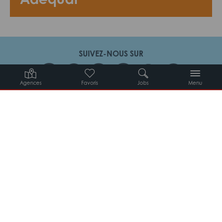
SUIVEZ-NOUS SUR
Agences
Favoris
Jobs
Menu
Candidats
Entreprises
Intérimaires
À propos d’Adéquat
MYADEQUAT : MON AGENCE EN LIGNE 24H/24