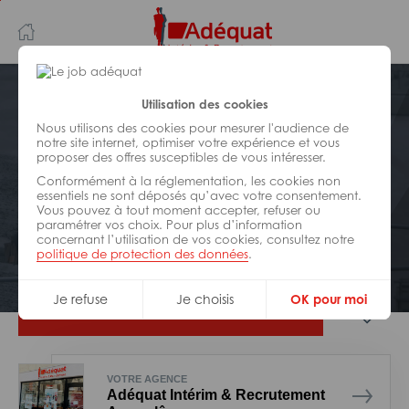
Aller
Aller
au
à
contenu
la
principal
navigation
Postuler plus tard
Utilisation des cookies
Nous utilisons des cookies pour mesurer l'audience de
notre site internet, optimiser votre expérience et vous
BÂTIMENT ET TRAVAUX PUBLICS
proposer des offres susceptibles de vous intéresser.
Réf : 007-311452
Conformément à la réglementation, les cookies non
Conducteur pl H/F
essentiels ne sont déposés qu’avec votre consentement.
Vous pouvez à tout moment accepter, refuser ou
paramétrer vos choix. Pour plus d’information
concernant l’utilisation de vos cookies, consultez notre
Interim
la Couronne
politique de protection des données
.
Je refuse
Je choisis
OK pour moi
Je postule
VOTRE AGENCE
Adéquat Intérim & Recrutement