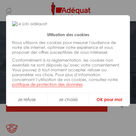
Aller
Aller
au
à
contenu
la
principal
navigation
Postuler plus tard
Utilisation des cookies
Nous utilisons des cookies pour mesurer l'audience de
notre site internet, optimiser votre expérience et vous
BÂTIMENT ET TRAVAUX PUBLICS
proposer des offres susceptibles de vous intéresser.
Réf : Z99-311202
Conformément à la réglementation, les cookies non
Menuisier sav H/F
essentiels ne sont déposés qu’avec votre consentement.
Vous pouvez à tout moment accepter, refuser ou
paramétrer vos choix. Pour plus d’information
concernant l’utilisation de vos cookies, consultez notre
CDD
Lyon
politique de protection des données
.
Je refuse
Je choisis
OK pour moi
Je postule