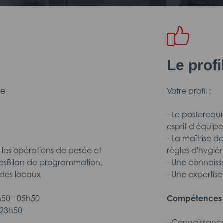
Le prof
re
Votre profil :
- Le posterequi
esprit d'équipe
- La maîtrise d
 les opérations de pesée et
règles d'hygiè
èresBilan de programmation,
- Une connaiss
 des locaux
- Une expertis
h50 - 05h50
Compétence
 23h50
- Connaissanc