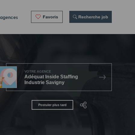
Favoris
 Recherche job
 agences
VOTRE AGENCE
Adéquat Inside Staffing
Industrie Savigny
Postuler plus tard