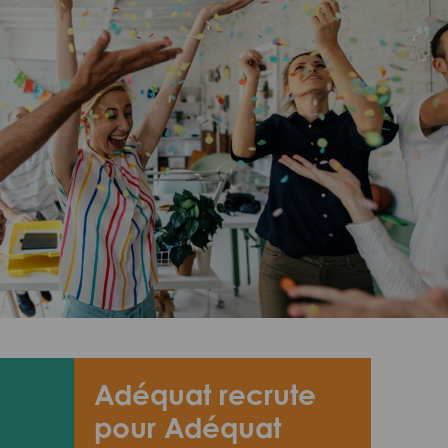
Adéquat recrute
pour Adéquat