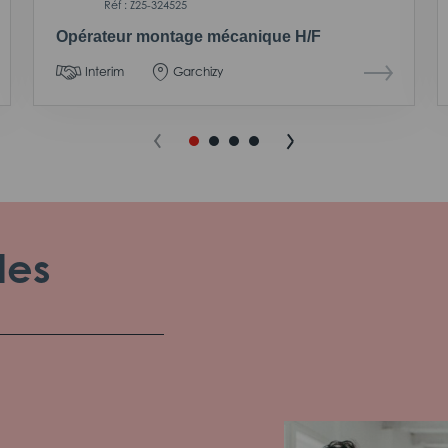
Réf : Z25-324525
Opérateur montage mécanique H/F
Interim
Garchizy
les