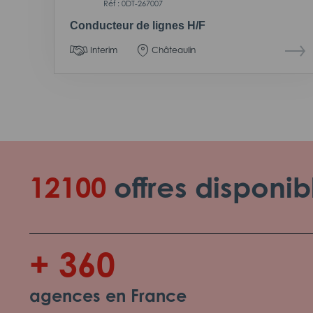
Réf : 0DT-267007
Conducteur de lignes H/F
Interim
Châteaulin
12100
offres disponib
+ 360
agences en France