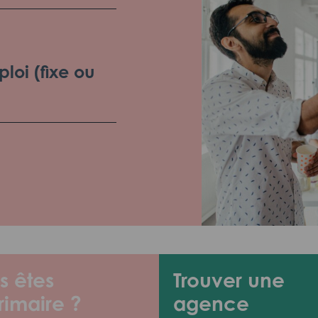
loi (fixe ou
s êtes
Trouver une
rimaire ?
agence