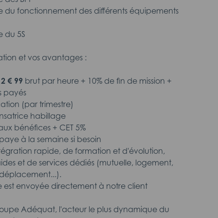
e du fonctionnement des différents équipements
e du 5S
tion et vos avantages :
12 € 99
brut par heure + 10% de fin de mission +
s payés
cation (par trimestre)
satrice habillage
n aux bénéfices + CET 5%
aye à la semaine si besoin
intégration rapide, de formation et d'évolution,
aides et de services dédiés (mutuelle, logement,
déplacement...).
 est envoyée directement à notre client
roupe Adéquat, l'acteur le plus dynamique du