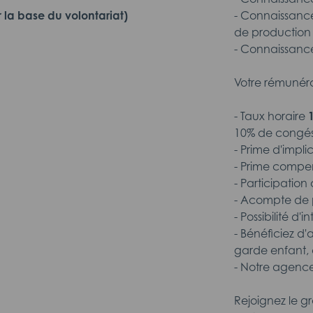
 la base du volontariat)
- Connaissanc
de production
- Connaissanc
Votre rémunéra
- Taux horaire
10% de congé
- Prime d'impli
- Prime compen
- Participatio
- Acompte de p
- Possibilité d'
- Bénéficiez d'
garde enfant, 
- Notre agence
Rejoignez le g