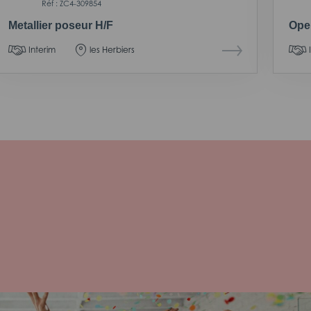
Réf : ZC4-309854
Metallier poseur H/F
Oper
Interim
les Herbiers