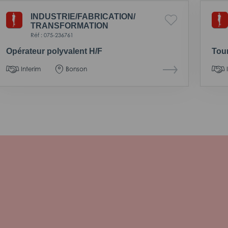
INDUSTRIE/
FABRICATION/
TRANSFORMATION
Réf : 075-236761
Opérateur polyvalent H/F
Tour
Interim
Bonson