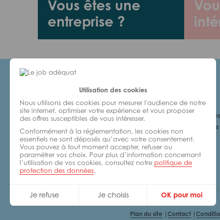
Vous êtes une
Vou
entreprise ?
inté
Utilisation des cookies
Candidats
Nous utilisons des cookies pour mesurer l'audience de notre
site internet, optimiser votre expérience et vous proposer
Je cherche un Jo
des offres susceptibles de vous intéresser.
6 bonnes raisons 
Conformément à la réglementation, les cookies non
avec nous
essentiels ne sont déposés qu’avec votre consentement.
Vous pouvez à tout moment accepter, refuser ou
paramétrer vos choix. Pour plus d’information concernant
l’utilisation de vos cookies, consultez notre
politique de
protection des données
.
Je refuse
Je choisis
OK pour moi
Plan du site
Contact
Conditio