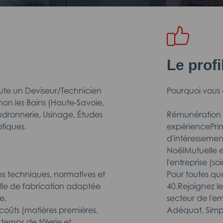
Le prof
ute un Deviseur/Technicien
Pourquoi vous a
non les Bains (Haute-Savoie,
udronnerie, Usinage, Études
Rémunération : 
otiques.
expériencePri
d'intéresseme
NoëlMutuelle 
l'entreprise (s
ntes techniques, normatives et
Pour toutes qu
le de fabrication adaptée
40.Rejoignez l
e,
secteur de l'em
oûts (matières premières,
Adéquat, Simp
emps de tôlerie et