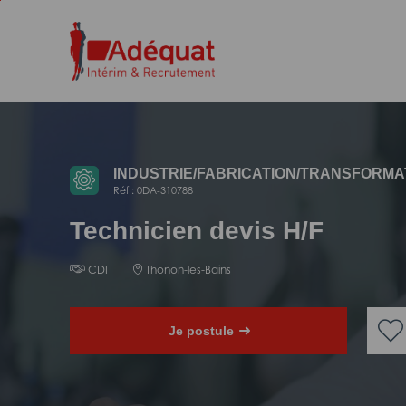
Aller
Aller
au
à
contenu
la
principal
navigation
INDUSTRIE/
FABRICATION/
TRANSFORMA
Réf : 0DA-310788
Technicien devis H/F
CDI
Thonon-les-Bains
Je postule