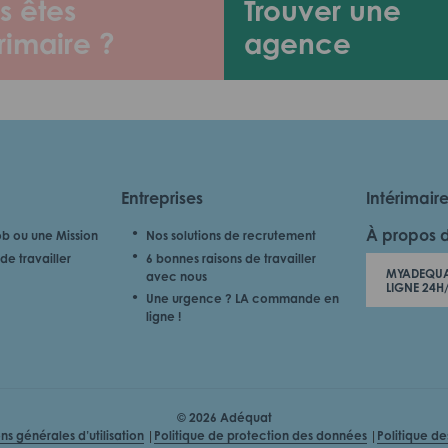
s êtes
Trouver une
rimaire ?
agence
Entreprises
Intérimair
À propos 
b ou une Mission
Nos solutions de recrutement
de travailler
6 bonnes raisons de travailler
MYADEQUA
avec nous
LIGNE 24H
Une urgence ? LA commande en
ligne !
© 2026 Adéquat
ns générales d’utilisation
Politique de protection des données
Politique d