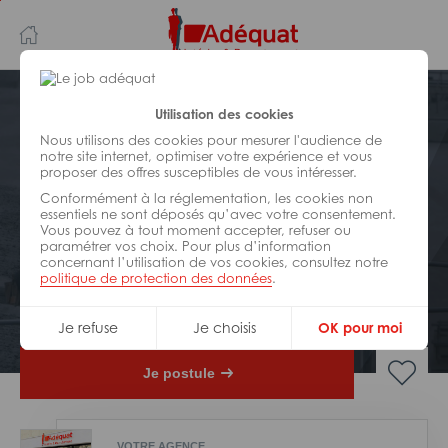
Aller
Aller
au
à
contenu
la
principal
navigation
Postuler plus tard
Utilisation des cookies
Nous utilisons des cookies pour mesurer l'audience de
notre site internet, optimiser votre expérience et vous
BÂTIMENT ET TRAVAUX PUBLICS
proposer des offres susceptibles de vous intéresser.
Réf : 0GB-310749
Conformément à la réglementation, les cookies non
Agenceur en menuiserie n3/n4
essentiels ne sont déposés qu’avec votre consentement.
Vous pouvez à tout moment accepter, refuser ou
H/F
paramétrer vos choix. Pour plus d’information
concernant l’utilisation de vos cookies, consultez notre
politique de protection des données
.
Interim
Saint-Avé
Je refuse
Je choisis
OK pour moi
Je postule
VOTRE AGENCE