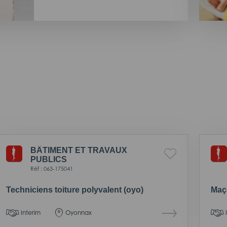
BÂTIMENT ET TRAVAUX
PUBLICS
Réf : 063-175041
Techniciens toiture polyvalent (oyo)
Maço
Interim
Oyonnax