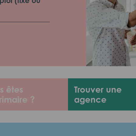
loi (fixe ou
s êtes
Trouver une
rimaire ?
agence