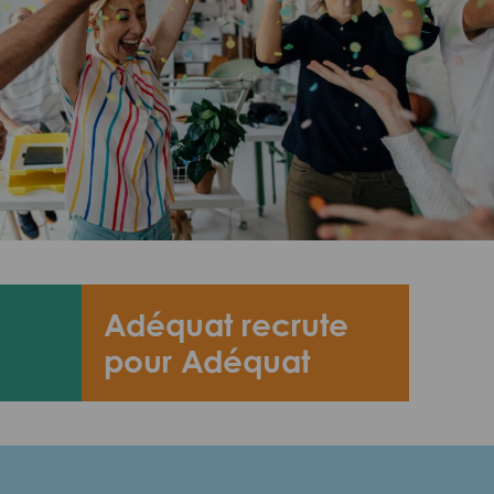
Adéquat recrute
pour Adéquat