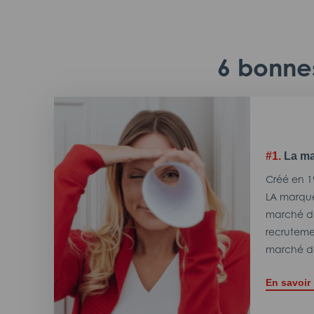
6 bonnes
#1.
La ma
Créé en 1
LA marque
marché de
recrutemen
marché de
En savoir