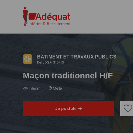
Aller
Aller
au
à
contenu
la
principal
navigation
BÂTIMENT ET TRAVAUX PUBLICS
Réf : 0GA-310713
Maçon traditionnel H/F
Interim
Melle
Je postule