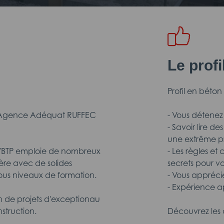
Le prof
Profil en béton 
 Agence Adéquat RUFFEC
- Vous détene
- Savoir lire d
une extrême pr
TP/BTP emploie de nombreux
- Les règles et
ière avec de solides
secrets pour v
 tous niveaux de formation.
- Vous apprécie
- Expérience 
on de projets d'exceptionau
struction.
Découvrez les 