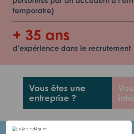
personnes par an accèdent à l’emp
temporaire)
+ 35 ans
d’expérience dans le recrutement
Vous êtes une
Vou
entreprise ?
inté