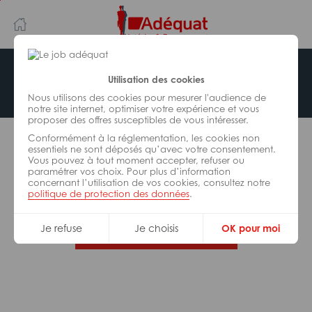
Aller
Aller
au
à
contenu
la
principal
navigation
Offre indisponible
Utilisation des cookies
Nous utilisons des cookies pour mesurer l'audience de
notre site internet, optimiser votre expérience et vous
proposer des offres susceptibles de vous intéresser.
L’offre d’emploi que vous tentez de consulter n’est
Conformément à la réglementation, les cookies non
plus disponible.
essentiels ne sont déposés qu’avec votre consentement.
Vous pouvez à tout moment accepter, refuser ou
paramétrer vos choix. Pour plus d’information
De nombreuses autres missions peuvent vous
concernant l’utilisation de vos cookies, consultez notre
correspondre, consultez toutes nos offres.
politique de protection des données
.
Je refuse
Je choisis
OK pour moi
Trouvez votre job Adéquat !