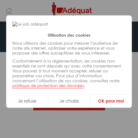
Aller
Aller
au
à
contenu
la
principal
navigation
Offre indisponible
Utilisation des cookies
Nous utilisons des cookies pour mesurer l'audience de
notre site internet, optimiser votre expérience et vous
proposer des offres susceptibles de vous intéresser.
L’offre d’emploi que vous tentez de consulter n’est
Conformément à la réglementation, les cookies non
plus disponible.
essentiels ne sont déposés qu’avec votre consentement.
Vous pouvez à tout moment accepter, refuser ou
paramétrer vos choix. Pour plus d’information
De nombreuses autres missions peuvent vous
concernant l’utilisation de vos cookies, consultez notre
correspondre, consultez toutes nos offres.
politique de protection des données
.
Je refuse
Je choisis
OK pour moi
Trouvez votre job Adéquat !