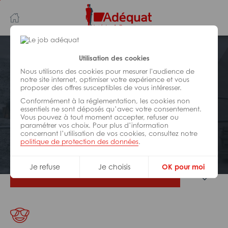
Aller
Aller
au
à
contenu
la
principal
navigation
Postuler plus tard
Utilisation des cookies
Nous utilisons des cookies pour mesurer l'audience de
notre site internet, optimiser votre expérience et vous
BÂTIMENT ET TRAVAUX PUBLICS
proposer des offres susceptibles de vous intéresser.
Réf : 0Y2-309489
Conformément à la réglementation, les cookies non
Mecanicien TP H/F
essentiels ne sont déposés qu’avec votre consentement.
Vous pouvez à tout moment accepter, refuser ou
paramétrer vos choix. Pour plus d’information
concernant l’utilisation de vos cookies, consultez notre
CDI
Sucy-en-Brie
politique de protection des données
.
Je refuse
Je choisis
OK pour moi
Je postule