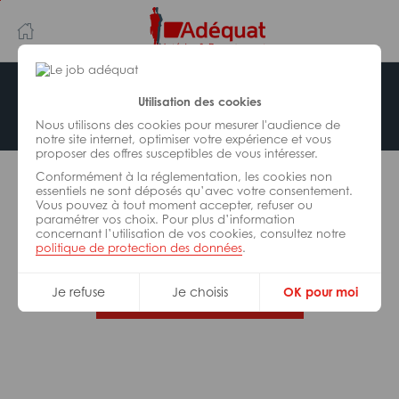
Aller
Aller
au
à
contenu
la
principal
navigation
Offre indisponible
Utilisation des cookies
Nous utilisons des cookies pour mesurer l'audience de
notre site internet, optimiser votre expérience et vous
proposer des offres susceptibles de vous intéresser.
L’offre d’emploi que vous tentez de consulter n’est
Conformément à la réglementation, les cookies non
plus disponible.
essentiels ne sont déposés qu’avec votre consentement.
Vous pouvez à tout moment accepter, refuser ou
paramétrer vos choix. Pour plus d’information
De nombreuses autres missions peuvent vous
concernant l’utilisation de vos cookies, consultez notre
correspondre, consultez toutes nos offres.
politique de protection des données
.
Je refuse
Je choisis
OK pour moi
Trouvez votre job Adéquat !