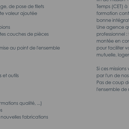
e, de pose de filets
Temps (CET) à 5
rte valeur ajoutée
formation conti
bonne intégrati
pions
Une agence qu
rentes couches de pièces
professionnel :
montée en comp
a mise au point de l'ensemble
pour faciliter 
mutuelle, loge
Si ces missions
et outils
par l'un de nos
Pas de coup de
l'ensemble de n
mations qualité, ...)
es
e nouvelles fabrications