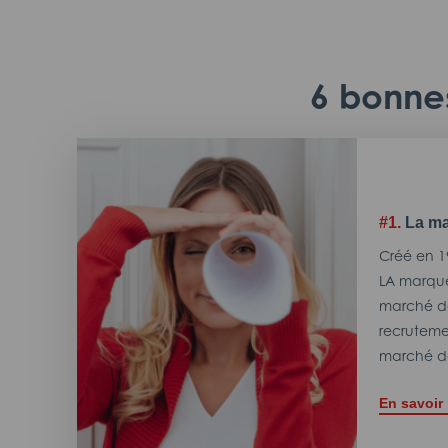
6 bonnes
#1.
La ma
Créé en 1
LA marque
marché de
recrutemen
marché de
En savoir