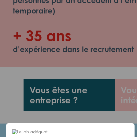
personnes par an accèdent à l’emp
temporaire)
+ 35 ans
d’expérience dans le recrutement
Vous êtes une
Vou
entreprise ?
inté