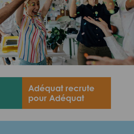
Adéquat recrute
pour Adéquat