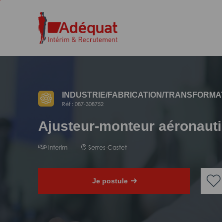
Aller
Aller
au
à
contenu
la
principal
navigation
INDUSTRIE/
FABRICATION/
TRANSFORMA
Réf : 087-308752
Ajusteur-monteur aéronaut
Interim
Serres-Castet
Je postule