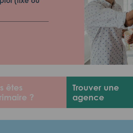
loi (fixe ou
s êtes
Trouver une
rimaire ?
agence