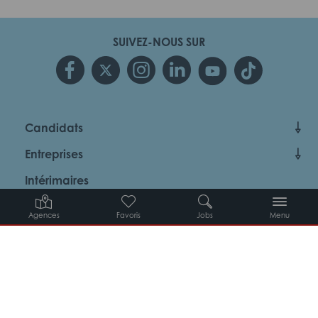
SUIVEZ-NOUS SUR
Candidats
Entreprises
Intérimaires
À propos d’Adéquat
Agences
Favoris
Jobs
Menu
MYADEQUAT : MON AGENCE EN LIGNE 24H/24
© 2026 Adéquat
Plan du site
Contact
Conditions générales d’utilisation