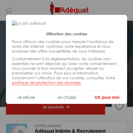
Aller
Aller
au
à
contenu
la
principal
navigation
Postuler plus tard
Utilisation des cookies
Nous utilisons des cookies pour mesurer l'audience de
notre site internet, optimiser votre expérience et vous
INDUSTRIE/
FABRICATION/
proposer des offres susceptibles de vous intéresser.
TRANSFORMATION
Réf : ZA6-308068
Conformément à la réglementation, les cookies non
essentiels ne sont déposés qu’avec votre consentement.
Vous pouvez à tout moment accepter, refuser ou
Chef d’equipe production H/F
paramétrer vos choix. Pour plus d’information
concernant l’utilisation de vos cookies, consultez notre
politique de protection des données
.
CDI
Oullins-Pierre-Bénite
Je refuse
Je choisis
OK pour moi
Je postule
VOTRE AGENCE
Adéquat Intérim & Recrutement