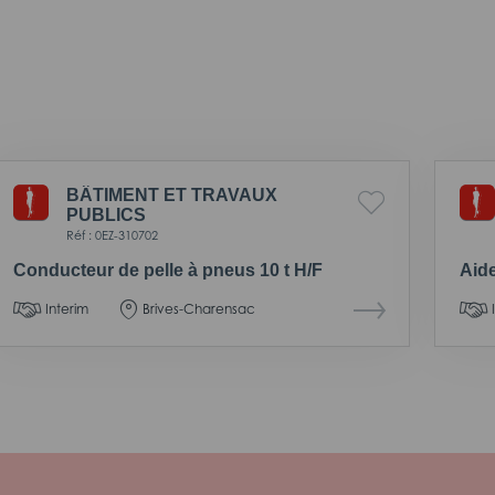
BÂTIMENT ET TRAVAUX
PUBLICS
Réf : 0EZ-310702
Conducteur de pelle à pneus 10 t H/F
Aid
Interim
Brives-Charensac