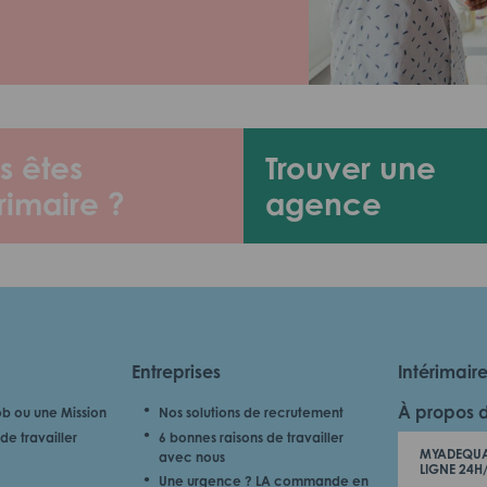
s êtes
Trouver une
rimaire ?
agence
Entreprises
Intérimair
À propos 
b ou une Mission
Nos solutions de recrutement
de travailler
6 bonnes raisons de travailler
MYADEQUA
avec nous
LIGNE 24H
Une urgence ? LA commande en