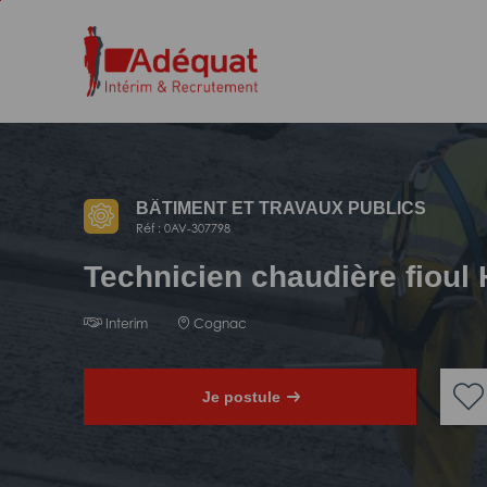
Aller
Aller
au
à
contenu
la
principal
navigation
BÂTIMENT ET TRAVAUX PUBLICS
Réf : 0AV-307798
Technicien chaudière fioul 
Interim
Cognac
Je postule