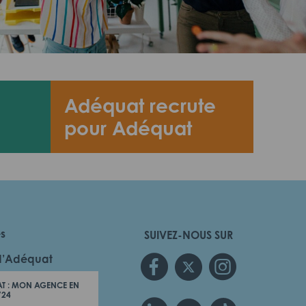
Adéquat recrute
pour Adéquat
es
SUIVEZ-NOUS SUR
d’Adéquat
T : MON AGENCE EN
/24