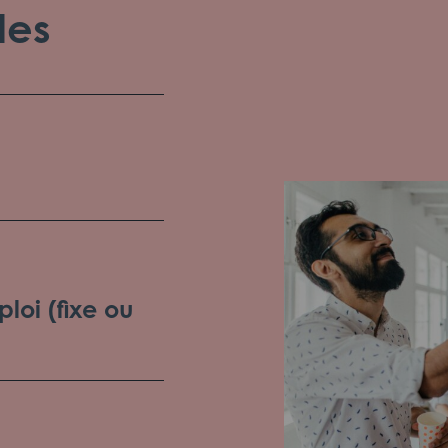
les
loi (fixe ou