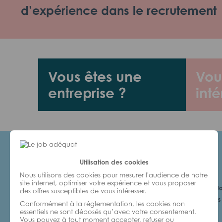
d’expérience dans le recrutement
Vous êtes une
Vou
entreprise ?
inté
Utilisation des cookies
Candidats
Nous utilisons des cookies pour mesurer l'audience de notre
site internet, optimiser votre expérience et vous proposer
Je cherche un Jo
des offres susceptibles de vous intéresser.
6 bonnes raisons 
Conformément à la réglementation, les cookies non
avec nous
essentiels ne sont déposés qu’avec votre consentement.
Vous pouvez à tout moment accepter, refuser ou