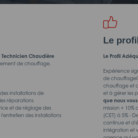
Le prof
n
Technicien Chaudière
Le Profil Adéqu
uipement de chauffage.
Expérience sig
de chauffageC
chauffage et d
es installations de
et à gérer les p
les réparations
que nous vous
vice et de réglage des
mission + 10%
 l'entretien des installations
(CET) à 5% - De
continue et d'
intégration et 
agence qui vo