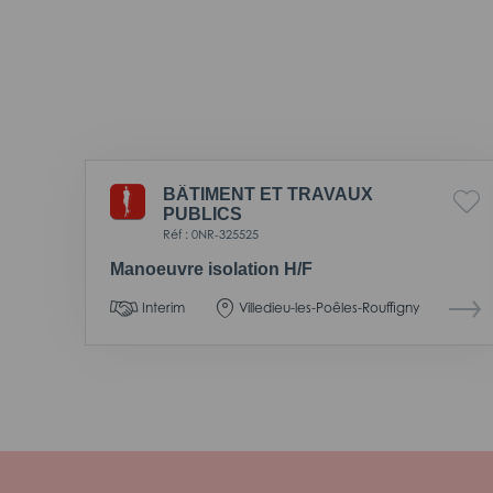
BÂTIMENT ET TRAVAUX
PUBLICS
Réf : 0NR-325525
Manoeuvre isolation H/F
Interim
Villedieu-les-Poêles-Rouffigny