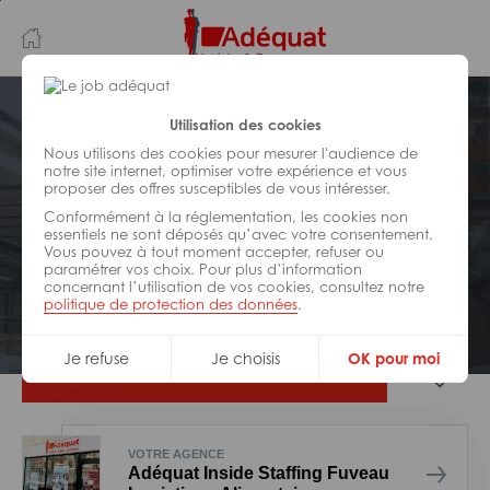
Aller
Aller
au
à
contenu
la
principal
navigation
Postuler plus tard
Utilisation des cookies
Nous utilisons des cookies pour mesurer l'audience de
notre site internet, optimiser votre expérience et vous
LOGISTIQUE
proposer des offres susceptibles de vous intéresser.
Réf : Z21-306558
Conformément à la réglementation, les cookies non
Préparateur de commandes H/F
essentiels ne sont déposés qu’avec votre consentement.
Vous pouvez à tout moment accepter, refuser ou
paramétrer vos choix. Pour plus d’information
concernant l’utilisation de vos cookies, consultez notre
Interim
Gréasque
politique de protection des données
.
Je refuse
Je choisis
OK pour moi
Je postule
VOTRE AGENCE
Adéquat Inside Staffing Fuveau