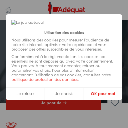
Aller
Aller
au
à
contenu
la
principal
navigation
Postuler plus tard
Utilisation des cookies
Nous utilisons des cookies pour mesurer l'audience de
notre site internet, optimiser votre expérience et vous
INDUSTRIE/
FABRICATION/
proposer des offres susceptibles de vous intéresser.
TRANSFORMATION
Réf : Z55-306503
Conformément à la réglementation, les cookies non
essentiels ne sont déposés qu’avec votre consentement.
Vous pouvez à tout moment accepter, refuser ou
Electricien de maintenance
paramétrer vos choix. Pour plus d’information
concernant l’utilisation de vos cookies, consultez notre
politique de protection des données
.
Interim
Bouc-Bel-Air
Je refuse
Je choisis
OK pour moi
Je postule