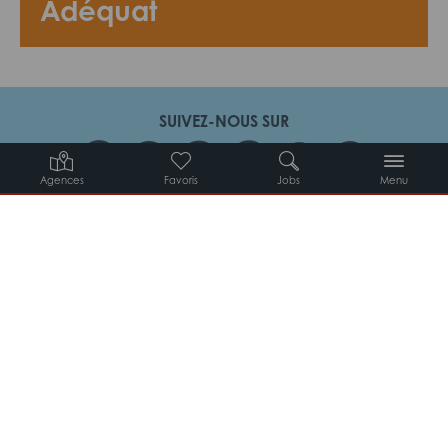
Adéquat
SUIVEZ-NOUS SUR
Agences
Favoris
Jobs
Menu
Candidats
Entreprises
Intérimaires
À propos d’Adéquat
MYADEQUAT : MON AGENCE EN LIGNE 24H/24