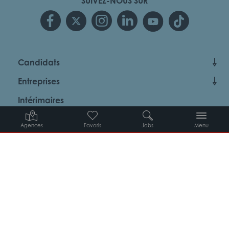
SUIVEZ-NOUS SUR
Candidats
Entreprises
Intérimaires
À propos d’Adéquat
Agences
Favoris
Jobs
Menu
MYADEQUAT : MON AGENCE EN LIGNE 24H/24
© 2026 Adéquat
Plan du site
Contact
Conditions générales d’utilisation
Politique de protection des données
Politique des cookies
Gestion des cookies