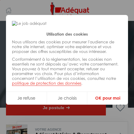
Aller
Aller
au
à
contenu
la
principal
navigation
Postuler plus tard
Utilisation des cookies
Nous utilisons des cookies pour mesurer l'audience de
notre site internet, optimiser votre expérience et vous
INDUSTRIE/
FABRICATION/
proposer des offres susceptibles de vous intéresser.
TRANSFORMATION
Réf : 0GB-305484
Conformément à la réglementation, les cookies non
essentiels ne sont déposés qu’avec votre consentement.
Vous pouvez à tout moment accepter, refuser ou
Tuyauteur soudeur H/F
paramétrer vos choix. Pour plus d’information
concernant l’utilisation de vos cookies, consultez notre
politique de protection des données
.
Interim
Vannes
Je refuse
Je choisis
OK pour moi
Je postule
VOTRE AGENCE