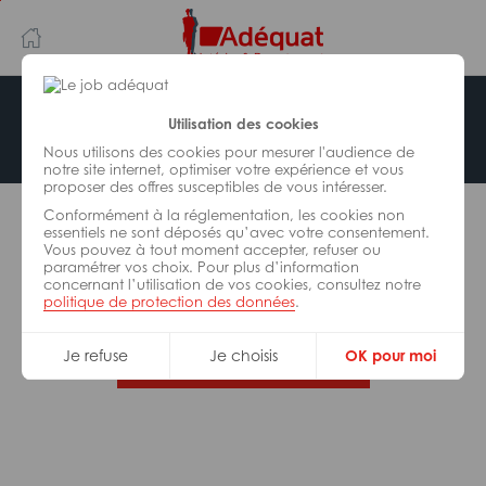
Aller
Aller
au
à
contenu
la
principal
navigation
Offre indisponible
Utilisation des cookies
Nous utilisons des cookies pour mesurer l'audience de
notre site internet, optimiser votre expérience et vous
proposer des offres susceptibles de vous intéresser.
L’offre d’emploi que vous tentez de consulter n’est
Conformément à la réglementation, les cookies non
plus disponible.
essentiels ne sont déposés qu’avec votre consentement.
Vous pouvez à tout moment accepter, refuser ou
paramétrer vos choix. Pour plus d’information
De nombreuses autres missions peuvent vous
concernant l’utilisation de vos cookies, consultez notre
correspondre, consultez toutes nos offres.
politique de protection des données
.
Je refuse
Je choisis
OK pour moi
Trouvez votre job Adéquat !