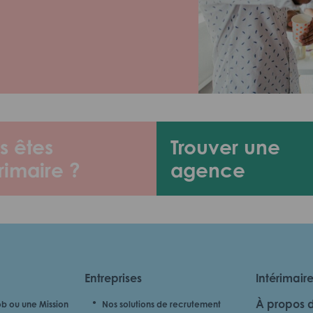
s êtes
Trouver une
rimaire ?
agence
Entreprises
Intérimair
À propos 
b ou une Mission
Nos solutions de recrutement