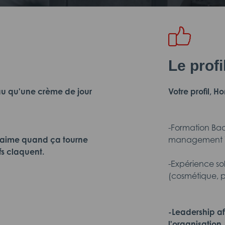
Le prof
beau qu'une crème de jour
Votre profil,
-Formation Bac
i aime quand ça tourne
management in
fs claquent.
-Expérience so
(cosmétique, p
-Leadership af
l'organisation