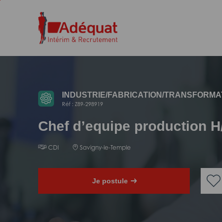
Aller
Aller
au
à
contenu
la
principal
navigation
INDUSTRIE/
FABRICATION/
TRANSFORMA
Réf : Z89-298919
Chef d’equipe production H
CDI
Savigny-le-Temple
Je postule