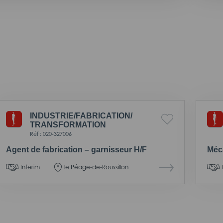
INDUSTRIE/
FABRICATION/
TRANSFORMATION
Réf : 020-327006
Agent de fabrication – garnisseur H/F
Méc
Interim
le Péage-de-Roussillon