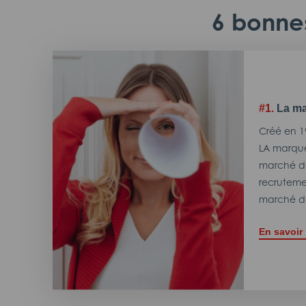
6 bonnes
#1.
La ma
Créé en 1
LA marque
marché de
recrutemen
marché de
En savoir