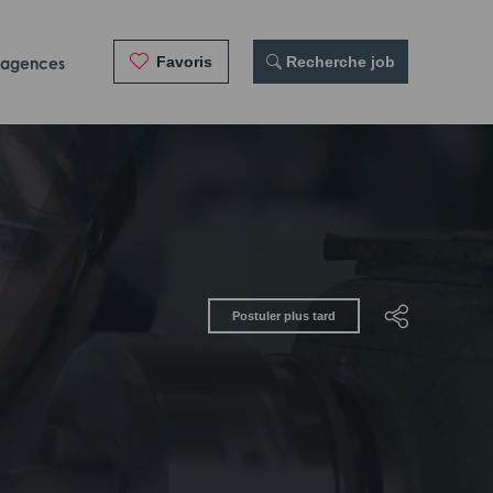
Favoris
 Recherche job
 agences
Postuler plus tard