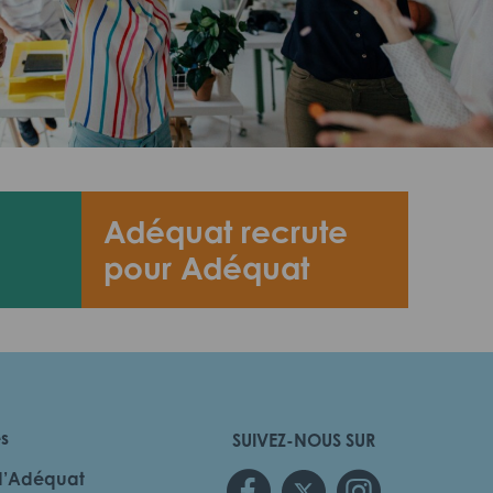
Adéquat recrute
pour Adéquat
es
SUIVEZ-NOUS SUR
d’Adéquat