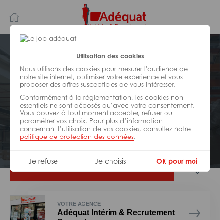
Aller
Aller
au
à
contenu
la
principal
navigation
Postuler plus tard
Utilisation des cookies
Nous utilisons des cookies pour mesurer l'audience de
notre site internet, optimiser votre expérience et vous
LOGISTIQUE
proposer des offres susceptibles de vous intéresser.
Réf : 0HM-294026
Conformément à la réglementation, les cookies non
Opérateur logistique H/F
essentiels ne sont déposés qu’avec votre consentement.
Vous pouvez à tout moment accepter, refuser ou
paramétrer vos choix. Pour plus d’information
concernant l’utilisation de vos cookies, consultez notre
Interim
Montbartier
politique de protection des données
.
Je refuse
Je choisis
OK pour moi
Je postule
VOTRE AGENCE
Adéquat Intérim & Recrutement