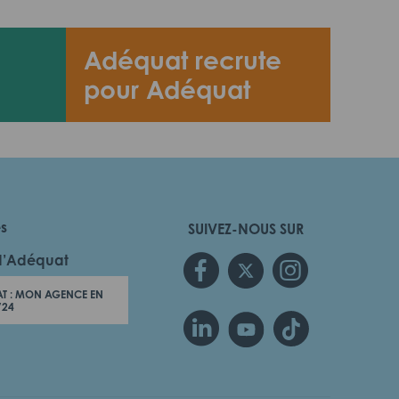
Adéquat recrute
pour Adéquat
es
SUIVEZ-NOUS SUR
d’Adéquat
T : MON AGENCE EN
/24