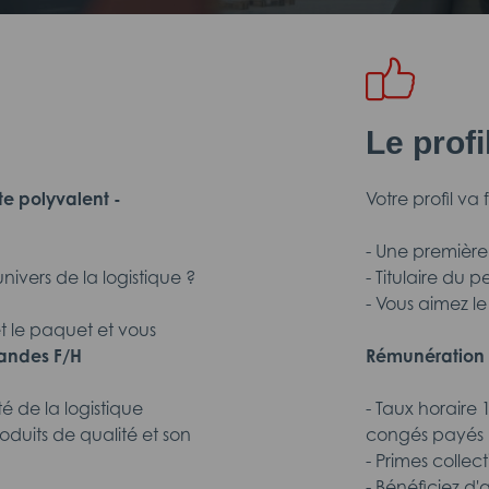
Le prof
te polyvalent -
Votre profil va 
- Une première 
nivers de la logistique ?
- Titulaire du 
- Vous aimez le
 le paquet et vous
andes F/H
Rémunération 
é de la logistique
- Taux horaire 
duits de qualité et son
congés payés
- Primes collec
- Bénéficiez d'