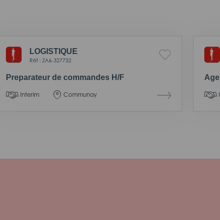
LOGISTIQUE
Réf : ZA6-327732
Preparateur de commandes H/F
Agen
Interim
Communay