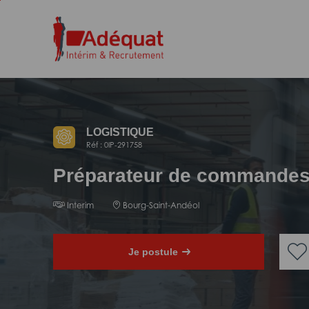
Aller
Aller
au
à
contenu
la
principal
navigation
LOGISTIQUE
Réf : 0IP-291758
Préparateur de commande
Interim
Bourg-Saint-Andéol
Je postule