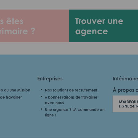
s êtes
Trouver une
rimaire ?
agence
Entreprises
Intérimair
À propos 
b ou une Mission
Nos solutions de recrutement
de travailler
6 bonnes raisons de travailler
MYADEQUA
avec nous
LIGNE 24H
Une urgence ? LA commande en
ligne !