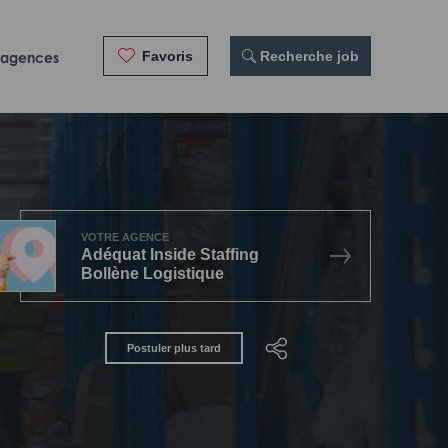
Favoris
 Recherche job
 agences
VOTRE AGENCE
Adéquat Inside Staffing
Bollène Logistique
Postuler plus tard