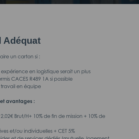
il Adéquat
faire un carton si :
expérience en logistique serait un plus
permis CACES R489 1A si possible
 travail en équipe
et avantages :
12,02€ Brut/H+ 10% de fin de mission + 10% de
tives et/ou individuelles + CET 5%
aides et de services dédiés (mutuelle, logement,