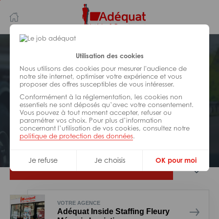
Aller
Aller
au
à
contenu
la
principal
navigation
Postuler plus tard
Utilisation des cookies
Nous utilisons des cookies pour mesurer l'audience de
notre site internet, optimiser votre expérience et vous
TRANSPORT
proposer des offres susceptibles de vous intéresser.
Réf : Z43-291167
Conformément à la réglementation, les cookies non
Livreur courses alimentaires H/F
essentiels ne sont déposés qu’avec votre consentement.
Vous pouvez à tout moment accepter, refuser ou
paramétrer vos choix. Pour plus d’information
concernant l’utilisation de vos cookies, consultez notre
Interim
les Ulis
politique de protection des données
.
Je refuse
Je choisis
OK pour moi
Je postule
VOTRE AGENCE
Adéquat Inside Staffing Fleury