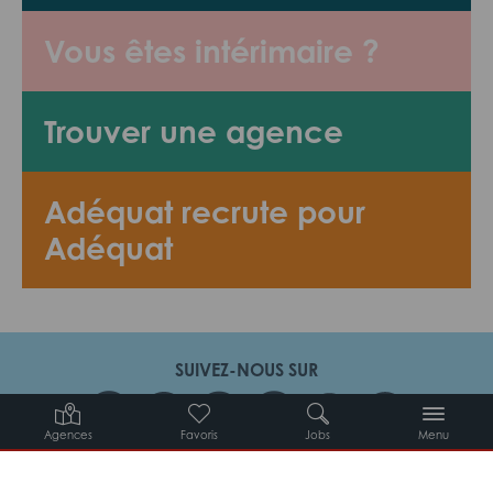
Vous êtes intérimaire ?
Trouver une agence
Adéquat recrute pour
Adéquat
SUIVEZ-NOUS SUR
Agences
Favoris
Jobs
Menu