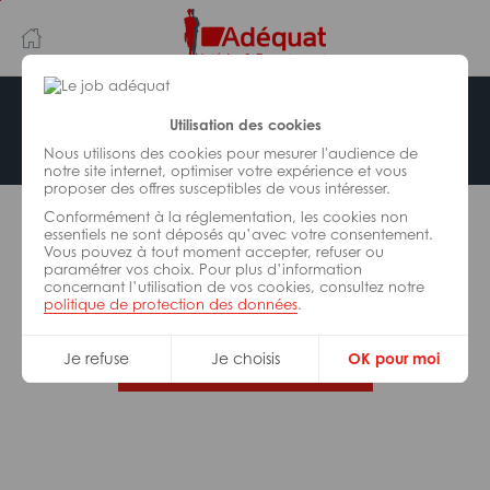
Aller
Aller
au
à
contenu
la
principal
navigation
Offre indisponible
Utilisation des cookies
Nous utilisons des cookies pour mesurer l'audience de
notre site internet, optimiser votre expérience et vous
proposer des offres susceptibles de vous intéresser.
L’offre d’emploi que vous tentez de consulter n’est
Conformément à la réglementation, les cookies non
plus disponible.
essentiels ne sont déposés qu’avec votre consentement.
Vous pouvez à tout moment accepter, refuser ou
paramétrer vos choix. Pour plus d’information
De nombreuses autres missions peuvent vous
concernant l’utilisation de vos cookies, consultez notre
correspondre, consultez toutes nos offres.
politique de protection des données
.
Je refuse
Je choisis
OK pour moi
Trouvez votre job Adéquat !