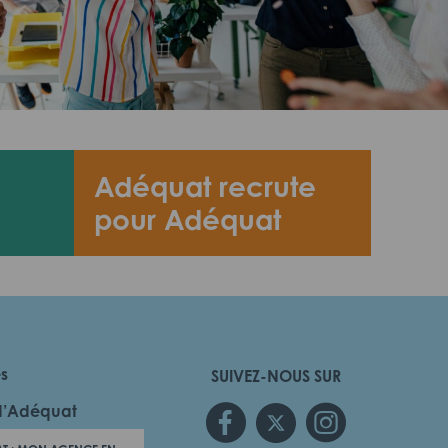
Adéquat recrute
pour Adéquat
es
SUIVEZ-NOUS SUR
d’Adéquat