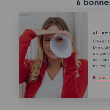
6 bonnes
#1.
La ma
Créé en 1
LA marque
marché de
recrutemen
marché de
En savoir