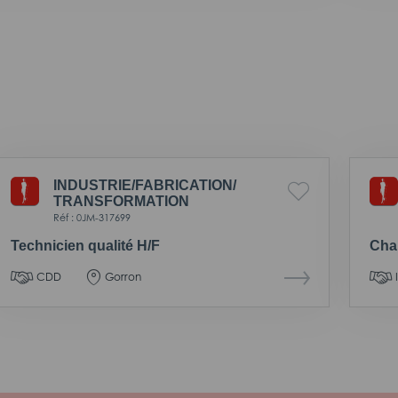
INDUSTRIE/
FABRICATION/
TRANSFORMATION
Réf : 0JM-317699
Technicien qualité H/F
Cha
CDD
Gorron