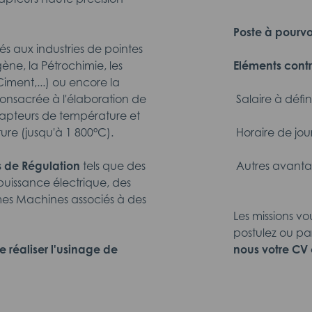
Poste à pourvo
s aux industries de pointes
gène, la Pétrochimie, les
Eléments contr
iment,...) ou encore la
 consacrée à l'élaboration de
 Salaire à déf
 capteurs de température et
ure (jusqu'à 1 800°C).

Horaire de jou
 de Régulation
tels que des

Autres avanta
puissance électrique, des
mes Machines associés à des
Les missions vo
postulez ou pa
e réaliser l'usinage de
nous votre CV 