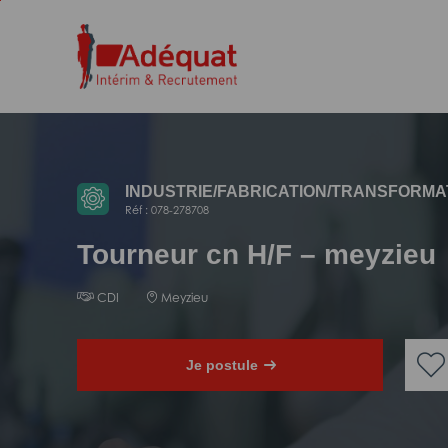
Aller
Aller
au
à
contenu
la
principal
navigation
INDUSTRIE/
FABRICATION/
TRANSFORMA
Réf : 078-278708
Tourneur cn H/F – meyzieu
CDI
Meyzieu
Je postule