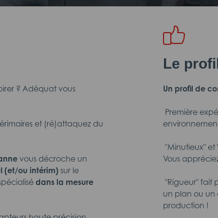
Le prof
spirer ? Adéquat vous
Un profil de co
 Première exp
érimaires et (ré)attaquez du
environnement 
 "Minutieux" e
banne
vous décroche un
Vous appréciez 
I (et/ou intérim)
sur le
 spécialisé
dans la mesure
 "Rigueur" fai
un plan ou un 
production !
apteurs haute précision