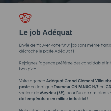
Le job Adéquat
Envie de trouver votre futur job sans même tran
décroche le poste Adéquat !
Rejoignez l'agence préférée des candidats et int
bon pied !
Votre agence
Adéquat Grand Clément Villeur
poste
en tant que
Tourneur
CN FANUC
H/F
en
CD
secteur de
Meyzieu
(69),
pour l'un de nos clients
de température en milieu industriel !
Notre client conçoit chaque jour de nouveaux c