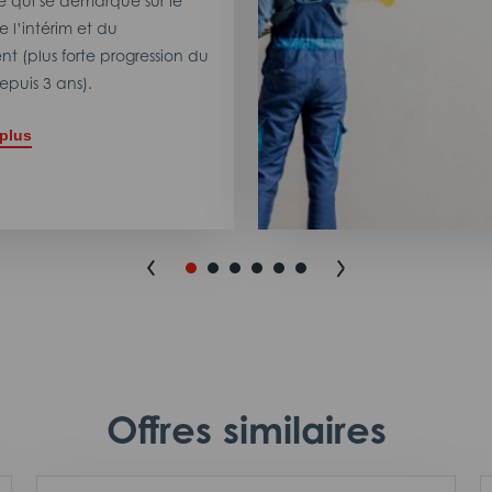
 qui se démarque sur le
 l’intérim et du
t (plus forte progression du
puis 3 ans).
 plus
Offres similaires