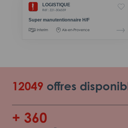
LOGISTIQUE
Réf : Z21-306559
Super manutentionnaire H/F
Interim
Aix-en-Provence
12049
offres disponib
+ 360