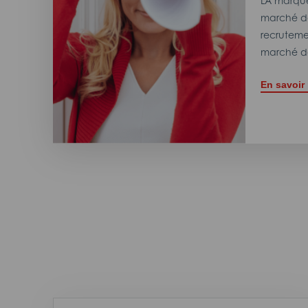
LA marque
marché de
recrutemen
marché de
En savoir