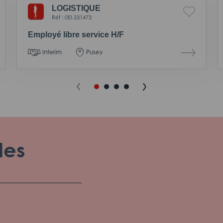
LOGISTIQUE
Réf : 0EI-331473
Employé libre service H/F
Interim
Pusey
les