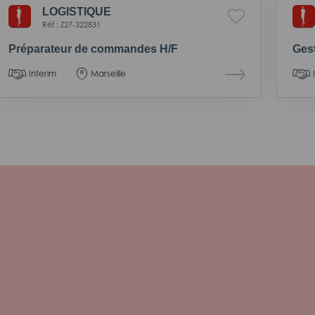
LOGISTIQUE
Réf : Z27-322831
Préparateur de commandes H/F
Ges
Interim
Marseille