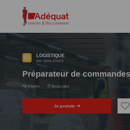
Aller
Aller
au
à
contenu
la
principal
navigation
LOGISTIQUE
Réf : 0MW-276413
Préparateur de commande
Interim
Beaucaire
Je postule